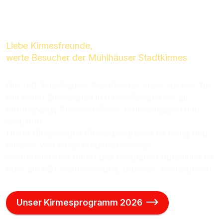
Liebe Kirmesfreunde,
werte Besucher der Mühlhäuser Stadtkirmes
Die 149. Mühlhäuser Stadtkirmes steht vor der Tür.
Wir laden Sie herzlich in unser Festzelt ein zu
Kirmesparty, Rimbach Show, Frühschoppen und,
und, und
Unser diesjähriges Kirmesprogramm ist fertig und
möchte von Ihnen erkundet werden.
Sie können sich durch das Programm durchklicken
oder als PDF herunterladen, drucken, weitergeben.
Unser Kirmesprogramm 2026