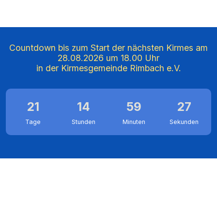
Countdown bis zum Start der nächsten Kirmes am
28.08.2026 um 18.00 Uhr
in der Kirmesgemeinde Rimbach e.V.
21
14
59
26
Tage
Stunden
Minuten
Sekunden